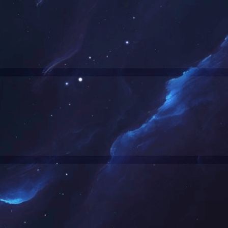
武汉今创星空网页版设备有限公司
资子公司武汉今创.
9号。
产、销售及相关服务。
司