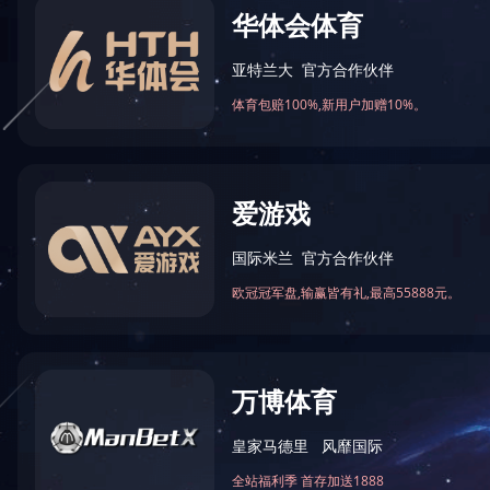
2014年8月29日，今创集团出资设立全
注册资本：1000万元。
注册地址：武汉市黄陂区前川街黄孝路19
主营业务：星空网页版车辆配套产品的生
上一条：
成都今创星空网页版设备有限公