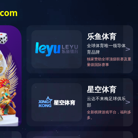
网站首页
星空（中国）
EN
首页
智能制造
典型案例
合作伙伴
司介绍