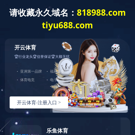
集团首页
首页
集团概况
产业板块
新闻中心
社会责任
控股简介
发展历程
荣誉资质
加入我们
发明专利
VR体验
温室气体核查声明
投资者关系
公司是国家科技部火炬中心认定的重点高新技术企业，经国
家人事部批准设立博士后科研工作站，经江苏省科技厅批准设立
企业院士工作站，建有江苏省企业、江苏省轨道车辆内饰装备工
程技术研究中心。拥有星空网页版车辆内装复合材料、不锈钢薄