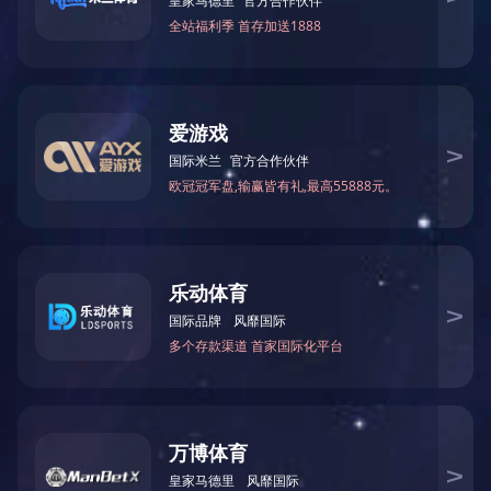
2025-07-17
集团2025届高校毕业生入职培训暨拓展活动圆满落
幕
盛夏七月，青春飞扬。近日，集团迎来了一批来自充
满活力的2025届高校毕业生。为助力这批职场新人快
速融入今创大家庭，深入了解公司文化与发展，集团
精心策划组织了一系列入职培训活动。