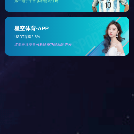
SOCIAL RESPONSIBILITY
今创控股集团有限公司在发展的同时不忘回报社会，
与社会共同分享企业发展的成果。
乡邻、职工突遇困难,总是几万、十几万地慷慨解囊，
对于公益事业更是不遗余力。
用俞金坤的话就是：行得春风才有夏雨。
重信行善也给企业带来更多的发展机会，
很多高新技术人才不远万里来到今创，
投奔到今创集团的麾下，
为今创的发展贡献了力量。
创始人，董事长：俞金坤