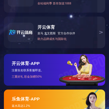
2025-05-01
‌今创控股集团举办“劳动致匠心 聚力拔新程”庆五一职
工拔河比赛
4月29日下午，今创控股集团以“劳动致匠心 聚力拔
新程”为主题，成功举办“庆五一”职工拔河比赛。活动
吸引了动车复合车间、涂装车间、模具车间、科技大
楼科室等16支队伍参赛，经过激烈角逐，最终决出前
四名。
2025-03-08