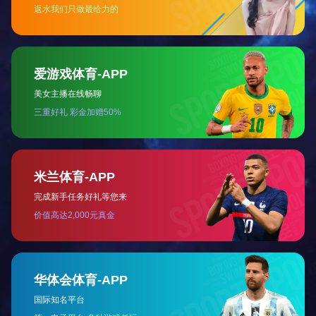
指尖生花 春满今创” 集团举办三八妇女节庆祝活动
为庆祝第115个国际妇女节，今创控股集团于3月8日
下午举办“指尖生花，春满今创”主题文化活动，集团
女职工齐聚一堂，通过传统美食制作与创意手作体
验，共度温馨春日时光。
社会责任