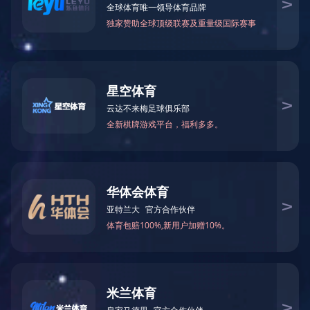
内饰装备工程技术研究中心等。
星空网页版
重工机械
环保环卫
船舶
新能源板块
其他板块
Lastest News
新闻动态
实时更新今创集团动态
了解更多