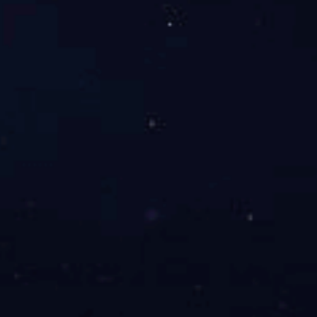
政中心首发
砸掉’1000万 重质量实现产品零缺陷”事迹，俞金坤获评诚实
门负责人来到今创股份，调研集团复工情况。