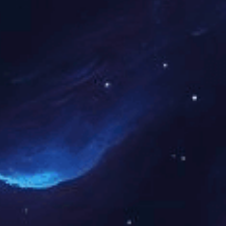
腾飞于
梦想
2010
201
至今
年
201
年
201
年