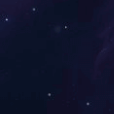
201
年
201
年
201
年
201
年