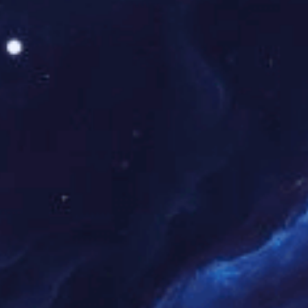
6
成立今创科技有限公司
7
收购长江客车集团工矿车辆有限公司，成立江苏今创车辆
8
9