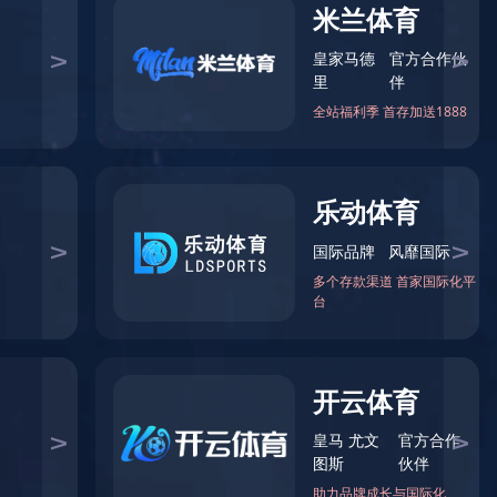
VR体验
温室气体核查声明
2009
2014
—
—
2014
至今