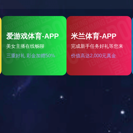
8
9
5