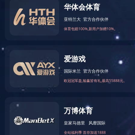
控股简介
1988
20
—
2002
20