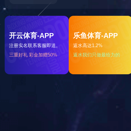
崛起于
阡陌
1988
198
2004
年
198
年
199
年